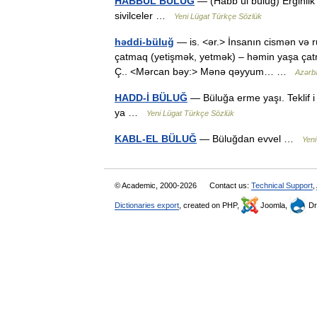
HABBÜL BÜLUĞ
— (Habb ül büluğ) Erginlik 
sivilceler …
Yeni Lügat Türkçe Sözlük
həddi-büluğ
— is. <ər.> İnsanın cismən və r
çatmaq (yetişmək, yetmək) – həmin yaşa çatm
Ç.. <Mərcan bəy:> Mənə qəyyum… …
Azərba
HADD-İ BÜLUĞ
— Büluğa erme yaşı. Teklif i 
ya …
Yeni Lügat Türkçe Sözlük
KABL-EL BÜLUĞ
— Büluğdan evvel …
Yeni
© Academic, 2000-2026
Contact us:
Technical Support
,
Dictionaries export
, created on PHP,
Joomla,
Dr