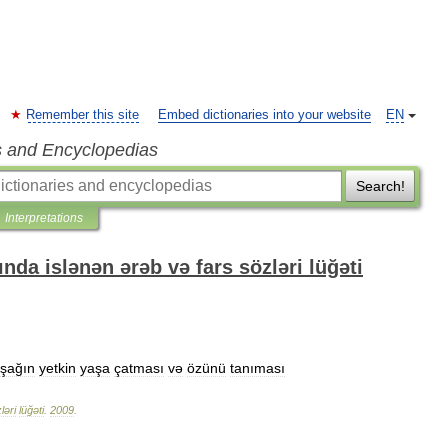
Remember this site
Embed dictionaries into your website
EN
s and Encyclopedias
Search!
Interpretations
nda islənən ərəb və fars sözləri lüğəti
şağın
yetkin
yaşa
çatması
və
özünü
tanıması
ləri
lüğəti
.
2009
.