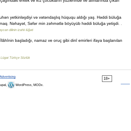
çağındaki erkek ve kız çocukların yüzlerinde ve alınlarında çıkan
uhən yetkinləşdiyi və vətəndaşlıq hüququ aldığı yaş. Həddi büluğa
aq. Nəhayət, Səfər min zəhmətlə böyüyüb həddi büluğa yetişdi. .
ycan dilinin izahlı lüğəti
İlâhînin başladığı, namaz ve oruç gibi dinî emirleri ifaya başlanılan
 Lügat Türkçe Sözlük
Advertising
18+
upal,
WordPress, MODx.