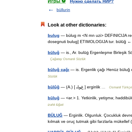
Игры ⚽
Нужно сделать НИР?
büllurin
Look at other dictionaries:
bulug
— bùlug m <N mn uzi> DEFINICIJA reg. 
dosegnuti bulug] ETIMOLOGIJA tur. bülūǧ 
büluğ
— is., Ar. bulūġ Ergenleşme Birleşik S
Çağatay Osmanlı Sözlük
büluğ çağı
— is. Ergenlik çağı Henüz büluğ
Sözlük
bülûğ
— (A.) [ غﻮﻠﺑ ] erginlik …
Osmanli Türkçe
büluğ
— <ər.> 1. Yetkinlik, yetişmə; həddi
izahlı lüğəti
BÜLUĞ
— Erginlik. Olgunluk. Çocukluk devr
kılmak ve oruç tutmak gibi farzlarla mükelle