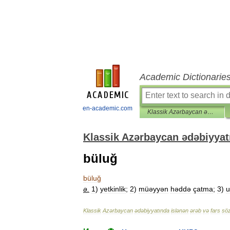
Academic Dictionarie
en-academic.com
Klassik Azərbaycan ədəbiyyatında islənən ərəb və fars sözləri lüğəti
Klassik Azərbaycan ədəbiyyatı
büluğ
büluğ
ə
.
1
)
yetkinlik
;
2
)
müəyyən
həddə
çatma
;
3
)
u
Klassik
Azərbaycan
ədəbiyyatında
islənən
ərəb
və
fars
söz