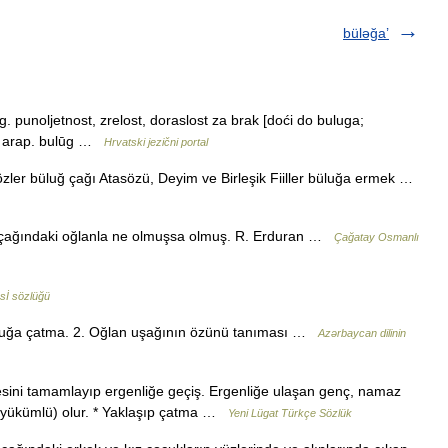
büləğa’
punoljetnost, zrelost, doraslost za brak [doći do buluga;
← arap. bulūg …
Hrvatski jezični portal
özler büluğ çağı Atasözü, Deyim ve Birleşik Fiiller büluğa ermek …
 çağındaki oğlanla ne olmuşsa olmuş. R. Erduran …
Çağatay Osmanlı
sİ sözlüğü
büluğa çatma. 2. Oğlan uşağının özünü tanıması …
Azərbaycan dilinin
esini tamamlayıp ergenliğe geçiş. Ergenliğe ulaşan genç, namaz
f (yükümlü) olur. * Yaklaşıp çatma …
Yeni Lügat Türkçe Sözlük